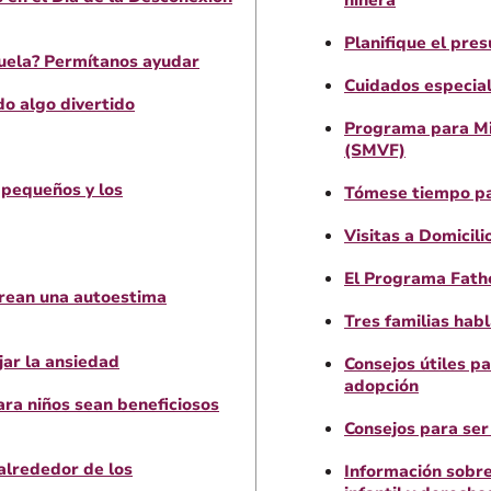
niñera
Planifique el pre
uela? Permítanos ayudar
Cuidados especial
do algo divertido
Programa para Mil
(SMVF)
 pequeños y los
Tómese tiempo pa
Visitas a Domicili
El Programa Fat
crean una autoestima
Tres familias hab
jar la ansiedad
Consejos útiles pa
adopción
ra niños sean beneficiosos
Consejos para ser
alrededor de los
Información sobre