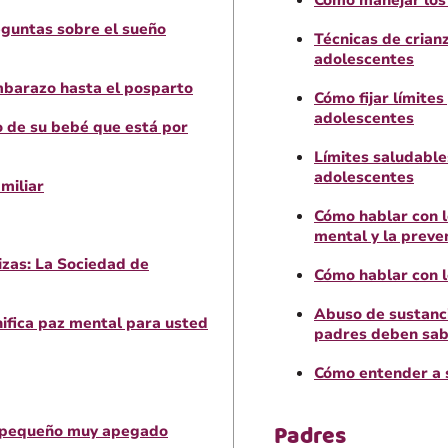
Cómo manejar los 
eguntas sobre el sueño
Técnicas de crian
adolescentes
mbarazo hasta el posparto
Cómo fijar límite
adolescentes
o de su bebé que está por
Límites saludable
adolescentes
miliar
Cómo hablar con l
mental y la preven
zas: La Sociedad de
Cómo hablar con 
Abuso de sustanci
nifica paz mental para usted
padres deben sa
Cómo entender a 
Padres
o pequeño muy apegado