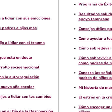
Programa de Éxito
Resultados saluda
 a lidiar con sus emociones
apoyo temprano
e padres e hijos más
Consejos útiles p
Cómo ayudar a los
jo a lidiar con el trauma
Cómo sobrellevar
que está en duelo
Cómo sobrevivir a
como padres de n
rollo socioemocional
Conozca las señal
on la autorregulación
padres de niños c
 nuevo año escolar
Mi historia de ma
jos a lidiar con los cambios
El estrés en la cr
Cómo escoger un p
 en el Día de la Desconexión