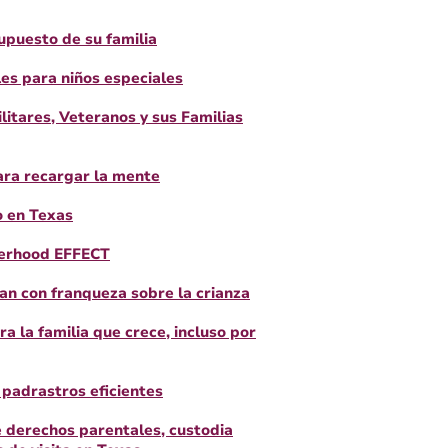
supuesto de su familia
es para niños especiales
itares, Veteranos y sus Familias
ra recargar la mente
o en Texas
herhood EFFECT
lan con franqueza sobre la crianza
ra la familia que crece, incluso por
 padrastros eficientes
 derechos parentales, custodia