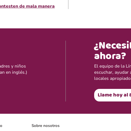
contesten de mala manera
¿Necesi
ahora?
adres y niños
El equipo de la L
an en inglés.)
escuchar, ayudar 
locales apropiado
Llame hoy al 
lo
Sobre nosotros