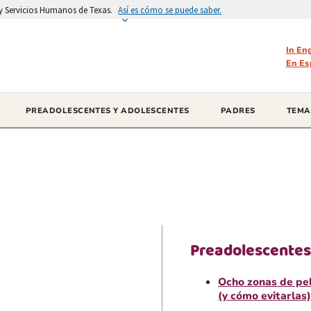
d y Servicios Humanos de Texas.
Así es cómo se puede saber.
In En
En Es
PREADOLESCENTES Y ADOLESCENTES
PADRES
TEMA
Preadolescentes
Ocho zonas de pe
(y cómo evitarlas)