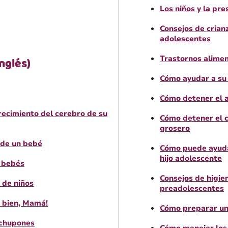
Los niños y la pr
Consejos de cria
adolescentes
Trastornos alimen
nglés)
Cómo ayudar a su 
Cómo detener el a
recimiento del cerebro de su
Cómo detener el 
grosero
 de un bebé
Cómo puede ayudar
hijo adolescente
 bebés
Consejos de higie
 de niños
preadolescentes
 bien, Mamá!
Cómo preparar un 
 chupones