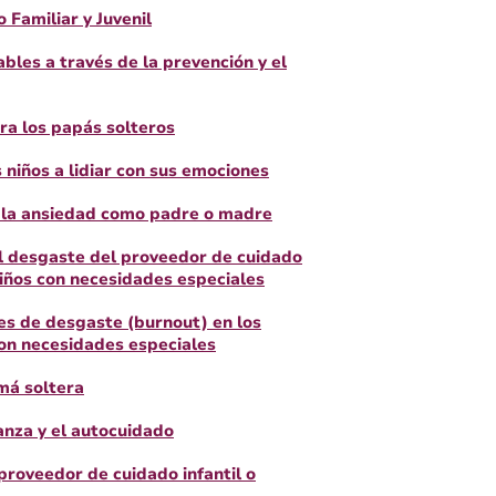
 Familiar y Juvenil
bles a través de la prevención y el
ara los papás solteros
 niños a lidiar con sus emociones
 la ansiedad como padre o madre
l desgaste del proveedor de cuidado
iños con necesidades especiales
es de desgaste (burnout) en los
on necesidades especiales
má soltera
ianza y el autocuidado
roveedor de cuidado infantil o