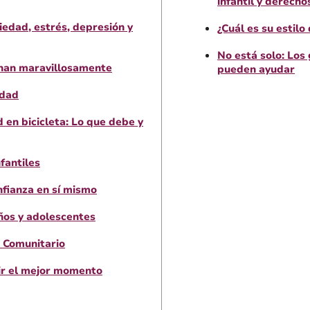
infantil y derecho
siedad, estrés, depresión y
¿Cuál es su estilo
No está solo: Los
inan maravillosamente
pueden ayudar
edad
 en bicicleta: Lo que debe y
nfantiles
nfianza en sí mismo
ños y adolescentes
 Comunitario
ir el mejor momento