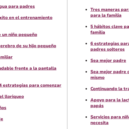
agua para padres
Tres maneras par
para la familia
xito en el entrenamiento
5 hábitos clave pa
familia
e un niño pequeño
6 estrategias para
cerebro de su hijo pequeño
padres solteros
miliar
Sea mejor padre
dable frente a la pantalla
Sea mejor padre 
mismo
: 4 estrategias para comenzar
Continuando la tra
l lloriqueo
Apoyo para la lac
papás
ños
Servicios para niñ
de
necesita