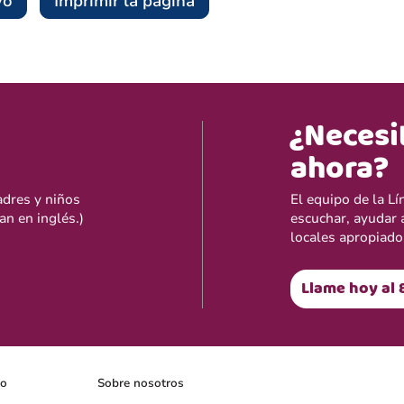
vo
Imprimir la página
¿Necesi
ahora?
adres y niños
El equipo de la L
an en inglés.)
escuchar, ayudar 
locales apropiado
Llame hoy al 
lo
Sobre nosotros